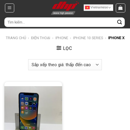
Chuyển
Vietnamese
đến
nội
Tìm
dung
kiếm:
TRANG CHỦ
›
ĐIỆN THOẠI
›
IPHONE
›
IPHONE 10 SERIES
›
IPHONE X
LỌC