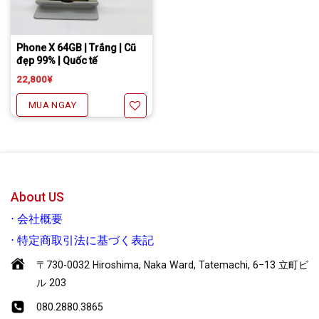
Tặng miếng dán cường lực full màn
Freeship đối với chuyển khoản
Daibiki (nhận hàng thanh toán tại nhà) phí chỉ 1000￥
Phone X 64GB | Trắng | Cũ
đẹp 99% | Quốc tế
22,800
¥
MUA NGAY
Yêu thích
About US
⋅
会社概要
⋅
特定商取引法に基づく表記
〒730-0032 Hiroshima, Naka Ward, Tatemachi, 6−13 立町ビ
ル 203
080.2880.3865