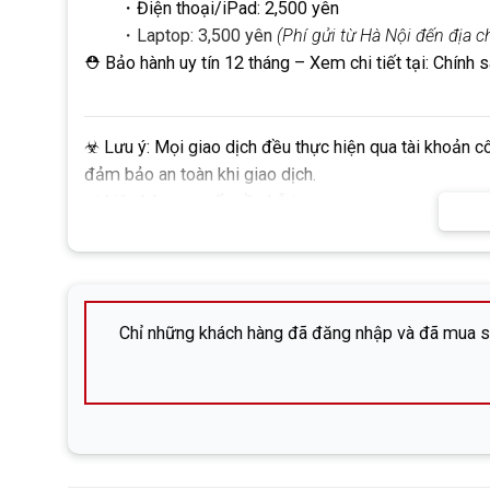
・Điện thoại/iPad: 2,500 yên
・Laptop: 3,500 yên
(Phí gửi từ Hà Nội đến địa 
⛑ Bảo hành uy tín 12 tháng
– Xem chi tiết tại:
Chính 
☣
Lưu ý:
Mọi giao dịch đều thực hiện qua tài khoản c
đảm bảo an toàn khi giao dịch.
✅
Liên hệ ngay nếu cần hỗ trợ:
株式会社DHP (Công ty cổ phần DHP)
Địa chỉ: 広島市中区立町6-13-203 (Hiroshima-shi, Nak
SĐT:
082-576-4715 (Mr. Đông)
Chỉ những khách hàng đã đăng nhập và đã mua sả
Facebook:
Nguyễn Đức Đông – DHP Mobile
Zalo:
Line:
DHP Mobile