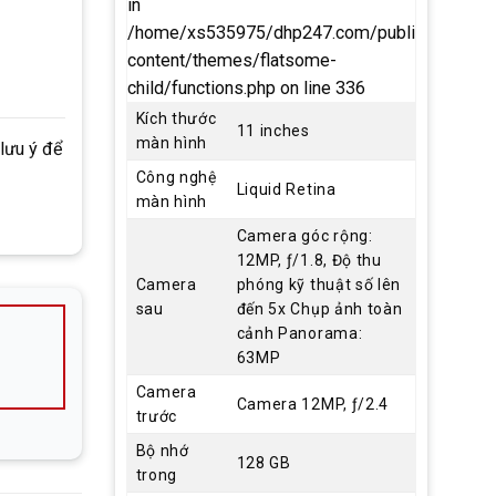
in
/home/xs535975/dhp247.com/public_html/w
content/themes/flatsome-
child/functions.php
on line
336
Kích thước
11 inches
màn hình
 lưu ý để
Công nghệ
Liquid Retina
màn hình
Camera góc rộng:
12MP, ƒ/1.8, Độ thu
Camera
phóng kỹ thuật số lên
sau
đến 5x Chụp ảnh toàn
cảnh Panorama:
63MP
Camera
Camera 12MP, ƒ/2.4
trước
Bộ nhớ
128 GB
trong