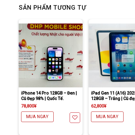
SẢN PHẨM TƯƠNG TỰ
Tặng miếng dán cường lực full màn
Freeship đối với chuyển khoản
Daibiki (nhận hàng thanh toán tại nhà) phí chỉ 1000￥
Freeship đối với chuyển khoản
Daibiki (nhận hàng thanh toán tại nhà) phí chỉ 1
–
iPhone 14 Pro 128GB – Đen |
iPad Gen 11 (A16) 202
ộp |
Cũ Đẹp 98% | Quốc Tế.
128GB – Trắng | Cũ đẹ
Wifi
78,800
¥
62,800
¥
MUA NGAY
MUA NGAY