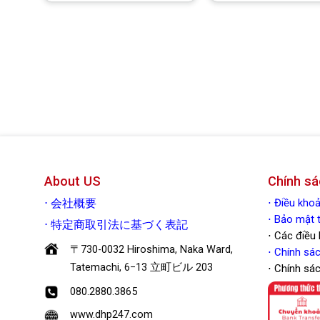
thích
Yêu thích
Y
About US
Chính sá
⋅
Điều kh
⋅
会社概要
⋅ Bảo mậ
⋅
特定商取引法に基づく表記
⋅ Các điều
〒730-0032 Hiroshima, Naka Ward,
⋅
Chính sác
Tatemachi, 6−13 立町ビル 203
⋅ Chính sá
080.2880.3865
www.dhp247.com