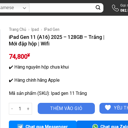
Gọi
ìm
namese
082.
ếm:
Trang Chủ
›
Ipad
›
IPad Gen
iPad Gen 11 (A16) 2025 – 128GB – Trắng |
Mới đập hộp | Wifi
¥
74,800
✔️ Hàng nguyên hộp chưa khui
✔️ Hàng chính hãng Apple
Mã sản phẩm (SKU): Ipad gen 11 Trắng
iPad Gen 11 (A16) 2025 - 128GB - Trắng | Mới đập hộp | Wifi s
YÊU T
THÊM VÀO GIỎ
Chat qua Messenger
Chat qua Zal