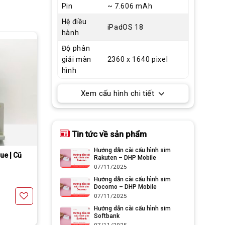
Pin
~ 7.606 mAh
Hệ điều
iPadOS 18
hành
Độ phân
giải màn
2360 x 1640 pixel
hình
Xem cấu hình chi tiết
Tin tức về sản phẩm
chỉ 1000￥
Hướng dẫn cài cấu hình sim
ue | Cũ
Rakuten – DHP Mobile
07/11/2025
Hướng dẫn cài cấu hình sim
Docomo – DHP Mobile
07/11/2025
Hướng dẫn cài cấu hình sim
Softbank
07/11/2025