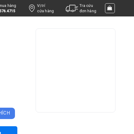
 mua hàng
Vị trí
Tra cứu
cửa hàng
đơn hàng
576.4715
ố lượng
HÍCH
o