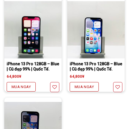
Yêu thích
Yêu thích
Tặng miếng dán cường lực full màn
Freeship đối với chuyển khoản
Daibiki (nhận hàng thanh toán tại nhà) phí chỉ 1000￥
Tặng miếng dán cường lực full màn
Freeship đối với chuyển khoản
Daibiki (nhận hàng thanh toán tại nhà) phí chỉ 1000￥
iPhone 13 Pro 128GB – Blue
iPhone 13 Pro 128GB – Blue
| Cũ đẹp 99% | Quốc Tế.
| Cũ đẹp 99% | Quốc Tế.
64,800
¥
64,800
¥
MUA NGAY
MUA NGAY
Yêu thích
Yêu thích