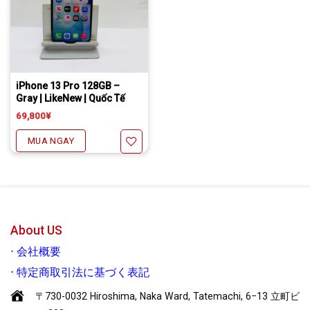
Tặng miếng dán cường lực full màn
Freeship đối với chuyển khoản
Daibiki (nhận hàng thanh toán tại nhà) phí chỉ 1000￥
iPhone 13 Pro 128GB –
Gray | LikeNew | Quốc Tế
69,800
¥
MUA NGAY
Yêu thích
About US
⋅
会社概要
⋅
特定商取引法に基づく表記
〒730-0032 Hiroshima, Naka Ward, Tatemachi, 6−13 立町ビ