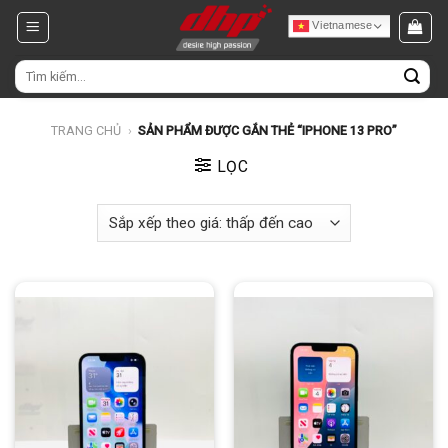
Chuyển
Vietnamese
đến
nội
Tìm
dung
kiếm:
TRANG CHỦ
›
SẢN PHẨM ĐƯỢC GẮN THẺ “IPHONE 13 PRO”
LỌC