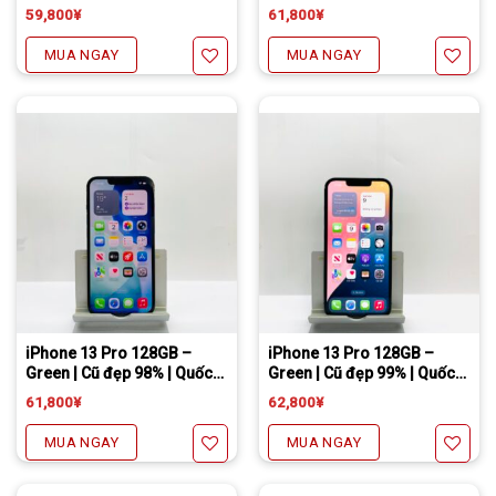
Tế.
59,800
¥
61,800
¥
MUA NGAY
MUA NGAY
Yêu thích
Yêu thích
Tặng miếng dán cường lực full màn
Freeship đối với chuyển khoản
Daibiki (nhận hàng thanh toán tại nhà) phí chỉ 1000￥
Tặng miếng dán cường lực full màn
Freeship đối với chuyển khoản
Daibiki (nhận hàng thanh toán tại nhà) phí chỉ 1000￥
iPhone 13 Pro 128GB –
iPhone 13 Pro 128GB –
Green | Cũ đẹp 98% | Quốc
Green | Cũ đẹp 99% | Quốc
Tế.
Tế.
61,800
¥
62,800
¥
MUA NGAY
MUA NGAY