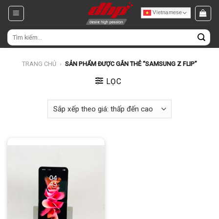
Chuyển
Vietnamese
đến
nội
Tìm
dung
kiếm:
TRANG CHỦ
›
SẢN PHẨM ĐƯỢC GẮN THẺ “SAMSUNG Z FLIP”
LỌC