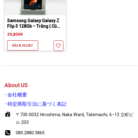
Freeship đối với chuyển khoản
Daibiki (nhận hàng thanh toán tại nhà) phí chỉ 1000￥
Samsung Galaxy Galaxy Z
Flip 3 128Gb – Trắng | Cũ
đẹp 97% | Quốc tế.
29,800
¥
MUA NGAY
Yêu thích
About US
⋅
会社概要
⋅
特定商取引法に基づく表記
〒730-0032 Hiroshima, Naka Ward, Tatemachi, 6−13 立町ビ
ル 203
080.2880.3865