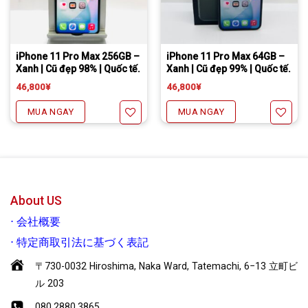
Tặng miếng dán cường lực full màn
Freeship đối với chuyển khoản
Daibiki (nhận hàng thanh toán tại nhà) phí chỉ 1000￥
Tặng miếng dán cường lực full màn
Freeship đối với chuyển khoản
Daibiki (nhận hàng thanh toán tại nhà) phí chỉ 1000￥
iPhone 11 Pro Max 256GB –
iPhone 11 Pro Max 64GB –
Xanh | Cũ đẹp 98% | Quốc tế.
Xanh | Cũ đẹp 99% | Quốc tế.
46,800
¥
46,800
¥
MUA NGAY
MUA NGAY
Yêu thích
Yêu thích
About US
⋅
会社概要
⋅
特定商取引法に基づく表記
〒730-0032 Hiroshima, Naka Ward, Tatemachi, 6−13 立町ビ
ル 203
080.2880.3865