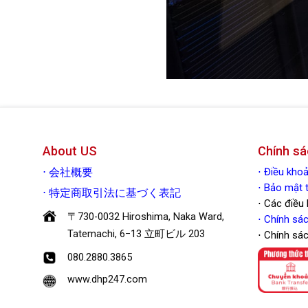
About US
Chính sá
⋅
Điều kh
⋅
会社概要
⋅ Bảo mậ
⋅
特定商取引法に基づく表記
⋅ Các điều
〒730-0032 Hiroshima, Naka Ward,
⋅
Chính sác
Tatemachi, 6−13 立町ビル 203
⋅ Chính sá
080.2880.3865
www.dhp247.com