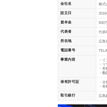
会社名
株式
設立日
201
資本金
500
代表者
代表
所在地
広島
電話番号
TEL/
事業内容
・イ
・リ
・有
・翻
保有許可証
・古
・有
取引銀行
広島