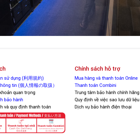
ch
Chính sách hỗ trợ
oản sử dụng (利用規約)
Mua hàng và thanh toán Online
t thông tin (個人情報の取扱）
Thanh toán Combini
 khoản quan trọng
Trung tâm bảo hành chính hãng
h bảo hành
Quy định về việc sao lưu dữ liệu
ch và quy định thanh toán
Dịch vụ bảo hành điện thoại