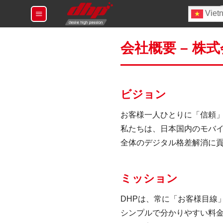
Chuyển
T
Viet
đến
ki
nội
dung
会社概要 – 株式
ビジョン
お客様一人ひとりに「信頼
私たちは、日本国内のモバ
全体のデジタル格差解消に
ミッション
DHPは、常に「お客様目線
シンプルで分かりやすい料