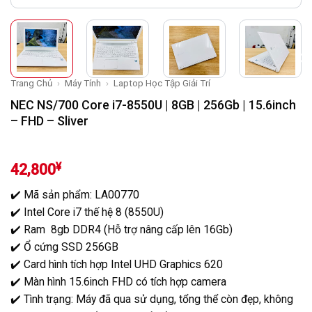
Trang Chủ
›
Máy Tính
›
Laptop Học Tập Giải Trí
NEC NS/700 Core i7-8550U | 8GB | 256Gb | 15.6inch
– FHD – Sliver
¥
42,800
✔️ Mã sản phẩm: LA00770
✔️ Intel Core i7 thế hệ 8 (8550U)
✔️ Ram 8gb DDR4 (Hỗ trợ nâng cấp lên 16Gb)
✔️ Ổ cứng SSD 256GB
✔️ Card hình tích hợp Intel UHD Graphics 620
✔️ Màn hình 15.6inch FHD có tích hợp camera
✔️ Tình trạng: Máy đã qua sử dụng, tổng thể còn đẹp, không