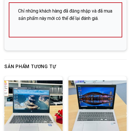
株式会社DHP (Công ty cổ phần DHP)
Chỉ những khách hàng đã đăng nhập và đã mua
sản phẩm này mới có thể để lại đánh giá.
Địa chỉ: 広島市中区立町6-13-203 (Hiroshima-shi,
Naka-ku, Tatemachi 6-13, phòng 203)
SĐT:
082-576-4715 (Mr. Đông)
Facebook:
Nguyễn Đức Đông – DHP Mobile
Zalo:
SẢN PHẨM TƯƠNG TỰ
Line:
DHP Mobile