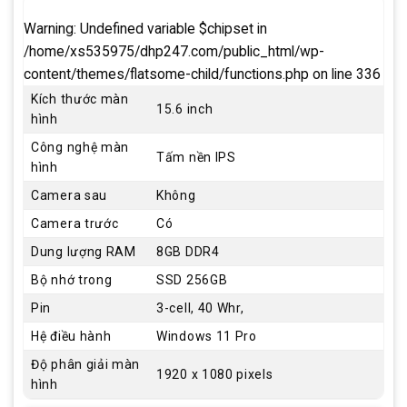
Warning
: Undefined variable $chipset in
/home/xs535975/dhp247.com/public_html/wp-
content/themes/flatsome-child/functions.php
on line
336
Kích thước màn
15.6 inch
hình
Công nghệ màn
Tấm nền IPS
hình
Camera sau
Không
Camera trước
Có
Dung lượng RAM
8GB DDR4
Bộ nhớ trong
SSD 256GB
Pin
3-cell, 40 Whr,
Hệ điều hành
Windows 11 Pro
Độ phân giải màn
1920 x 1080 pixels
hình