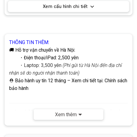
Xem cấu hình chi tiết
THÔNG TIN THÊM:
🚚 Hỗ trợ vận chuyển về Hà Nội:
・Điện thoại/iPad: 2,500 yên
・Laptop: 3,500 yên
(Phí gửi từ Hà Nội đến địa chỉ
nhận sẽ do người nhận thanh toán)
⛑ Bảo hành uy tín 12 tháng
– Xem chi tiết tại:
Chính sách
bảo hành
☣
Lưu ý:
Mọi giao dịch đều thực hiện qua tài khoản công
Xem thêm
ty DHP.
Không
sử dụng tài khoản cá nhân. Quý khách vui
lòng lưu ý để đảm bảo an toàn khi giao dịch.
✅
Liên hệ ngay nếu cần hỗ trợ: