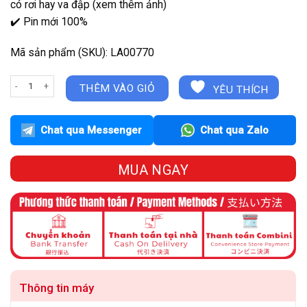
có rơi hay va đập (xem thêm ảnh)
✔️ Pin mới 100%
Mã sản phẩm (SKU): LA00770
NEC NS/700 Core i7-8550U | 8GB | 256Gb | 15.6inch - FHD - Sliver số lượng
THÊM VÀO GIỎ
YÊU THÍCH
Chat qua Messenger
Chat qua Zalo
MUA NGAY
Thông tin máy