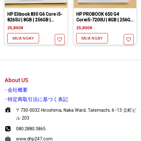
Freeship đối với chuyển khoản
Daibiki (nhận hàng thanh toán tại nhà) phí chỉ 1000￥
Hỗ trợ cài đặt các phần mềm theo yêu cầu
Freeship đối với chuyển khoản
Daibiki (nhận hàng thanh toán tại nhà) phí chỉ 1000￥
Hỗ trợ cài đặt các phần mềm theo yêu cầu
HP Elibook 830 G6 Core i5-
HP PROBOOK 650 G4
8265U | 8GB | 256GB |
Corei5-7200U | 8GB | 256Gb
13.3inch
| 15.6inch
25,800
¥
25,800
¥
MUA NGAY
MUA NGAY
Yêu thích
Yêu thích
About US
⋅
会社概要
⋅
特定商取引法に基づく表記
〒730-0032 Hiroshima, Naka Ward, Tatemachi, 6−13 立町ビ
ル 203
080.2880.3865
www.dhp247.com