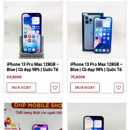
Yêu thích
Yêu thích
Tặng miếng dán cường lực full màn
Freeship đối với chuyển khoản
Daibiki (nhận hàng thanh toán tại nhà) phí chỉ 1000￥
Tặng miếng dán cường lực full màn
Freeship đối với chuyển khoản
Daibiki (nhận hàng thanh toán tại nhà) phí chỉ 1000￥
iPhone 13 Pro Max 128GB –
iPhone 13 Pro Max 128GB –
Blue | Cũ đẹp 98% | Quốc Tế.
Blue | Cũ đẹp 98% | Quốc Tế.
69,800
¥
75,800
¥
MUA NGAY
MUA NGAY
Yêu thích
Yêu thích