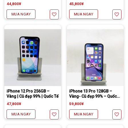
44,800
¥
45,800
¥
MUA NGAY
MUA NGAY
Yêu thích
Yêu thích
Tặng miếng dán cường lực full màn
Freeship đối với chuyển khoản
Daibiki (nhận hàng thanh toán tại nhà) phí chỉ 1000￥
Tặng miếng dán cường lực full màn
Freeship đối với chuyển khoản
Daibiki (nhận hàng thanh toán tại nhà) phí chỉ 1000￥
iPhone 12 Pro 256GB –
iPhone 13 Pro 128GB –
Vàng | Cũ đẹp 99% | Quốc Tế
Vàng- Cũ đẹp 99% – Quốc
Tế.
47,800
¥
59,800
¥
MUA NGAY
MUA NGAY