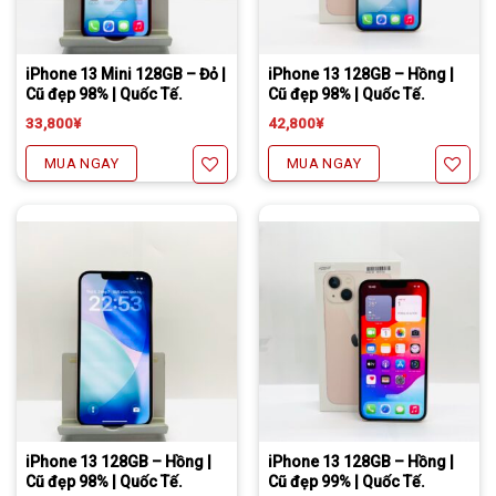
Tặng miếng dán cường lực full màn
Freeship đối với chuyển khoản
Daibiki (nhận hàng thanh toán tại nhà) phí chỉ 1000￥
Tặng miếng dán cường lực full màn
Freeship đối với chuyển khoản
Daibiki (nhận hàng thanh toán tại nhà) phí chỉ 1000￥
iPhone 13 Mini 128GB – Đỏ |
iPhone 13 128GB – Hồng |
Cũ đẹp 98% | Quốc Tế.
Cũ đẹp 98% | Quốc Tế.
33,800
¥
42,800
¥
MUA NGAY
MUA NGAY
Yêu thích
Yêu thích
Tặng miếng dán cường lực full màn
Freeship đối với chuyển khoản
Daibiki (nhận hàng thanh toán tại nhà) phí chỉ 1000￥
Tặng miếng dán cường lực full màn
Freeship đối với chuyển khoản
Daibiki (nhận hàng thanh toán tại nhà) phí chỉ 1000￥
iPhone 13 128GB – Hồng |
iPhone 13 128GB – Hồng |
Cũ đẹp 98% | Quốc Tế.
Cũ đẹp 99% | Quốc Tế.