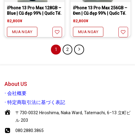
iPhone 13 Pro Max 128GB –
iPhone 13 Pro Max 256GB –
Blue | Cũ đẹp 99% | Quốc Tế.
Đen | Cũ đẹp 99% | Quốc Tế.
82,800
¥
82,800
¥
MUA NGAY
MUA NGAY
1
2
Yêu thích
Yêu thích
About US
⋅
会社概要
⋅
特定商取引法に基づく表記
〒730-0032 Hiroshima, Naka Ward, Tatemachi, 6−13 立町ビ
ル 203
080.2880.3865