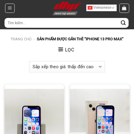
Chuyển
Vietnamese
đến
nội
Tìm
dung
kiếm:
TRANG CHỦ
›
SẢN PHẨM ĐƯỢC GẮN THẺ “IPHONE 13 PRO MAX”
LỌC