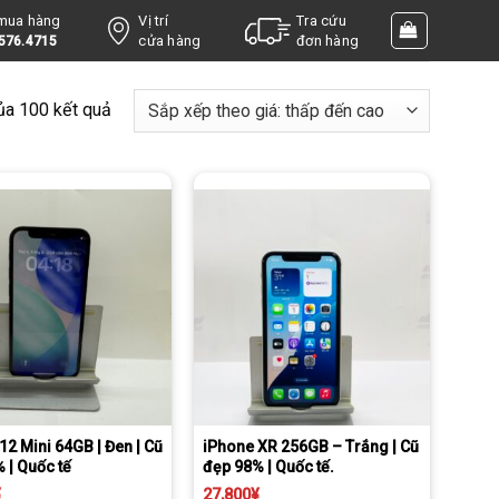
 mua hàng
Vị trí
Tra cứu
cửa hàng
đơn hàng
576.4715
ủa 100 kết quả
àng thanh toán tại nhà) phí chỉ 1000￥
Tặng miếng dán cường lực full màn
Daibiki (nhận hàng thanh toán tại nhà) phí chỉ 1000￥
12 Mini 64GB | Đen | Cũ
iPhone XR 256GB – Trắng | Cũ
 | Quốc tế
đẹp 98% | Quốc tế.
¥
27,800
¥