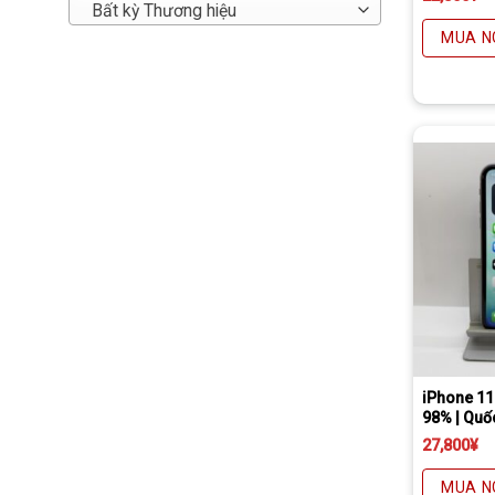
Bất kỳ Thương hiệu
MUA N
Tặng miếng dán cường lực full màn
Freeship đối với chuyển khoản
Daibiki (nhận hàng th
iPhone 11
98% | Quố
27,800
¥
MUA N