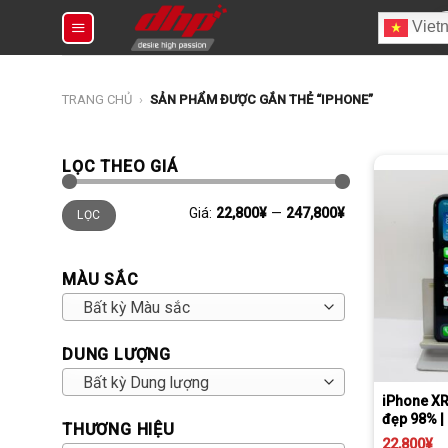
Chuyển
T
Viet
đến
ki
nội
dung
TRANG CHỦ
›
SẢN PHẨM ĐƯỢC GẮN THẺ “IPHONE”
LỌC THEO GIÁ
Giá
Giá
Giá:
22,800¥
—
247,800¥
LỌC
tối
tối
thiểu
đa
MÀU SẮC
Bất kỳ Màu sắc
DUNG LƯỢNG
Tặng miếng dán cường lực full màn
Daibiki (nhận hàng th
Bất kỳ Dung lượng
iPhone XR
đẹp 98% | 
THƯƠNG HIỆU
22,800
¥