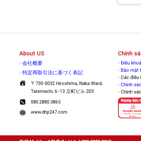
About US
Chính sá
⋅
Điều kh
⋅
会社概要
⋅ Bảo mậ
⋅
特定商取引法に基づく表記
⋅ Các điều
〒730-0032 Hiroshima, Naka Ward,
⋅
Chính sác
Tatemachi, 6−13 立町ビル 203
⋅ Chính sá
080.2880.3865
www.dhp247.com