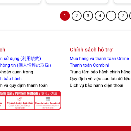
Yêu thích
Yêu thích
1
2
3
4
…
7
ch
Chính sách hỗ trợ
oản sử dụng (利用規約)
Mua hàng và thanh toán Online
t thông tin (個人情報の取扱）
Thanh toán Combini
 khoản quan trọng
Trung tâm bảo hành chính hãng
h bảo hành
Quy định về việc sao lưu dữ liệu
ch và quy định thanh toán
Dịch vụ bảo hành điện thoại