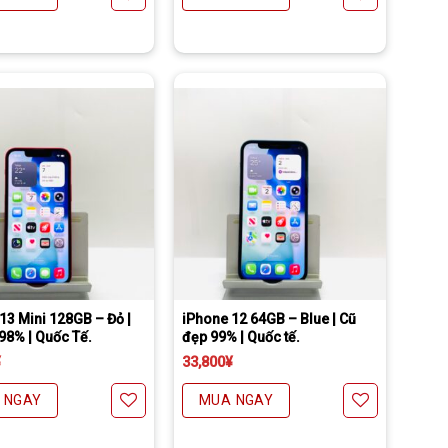
Yêu thích
Yêu thích
àng thanh toán tại nhà) phí chỉ 1000￥
Tặng miếng dán cường lực full màn
Freeship đối với chuyển khoản
Daibiki (nhận hàng thanh toán tại nhà) phí chỉ 1000￥
13 Mini 128GB – Đỏ |
iPhone 12 64GB – Blue | Cũ
98% | Quốc Tế.
đẹp 99% | Quốc tế.
¥
33,800
¥
 NGAY
MUA NGAY