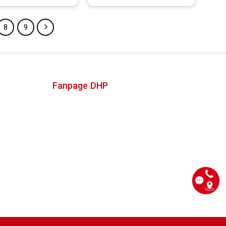
Yêu thích
Yêu thích
8
9
Fanpage DHP