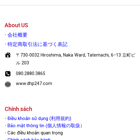
Yêu thích
Yêu thích
About US
⋅
会社概要
⋅
特定商取引法に基づく表記
〒730-0032 Hiroshima, Naka Ward, Tatemachi, 6−13 立町ビ
ル 203
080.2880.3865
www.dhp247.com
Chính sách
⋅
Điều khoản sử dụng (利用規約)
⋅ Bảo mật thông tin (個人情報の取扱）
⋅ Các điều khoản quan trọng
⋅
Chính sách bảo hành