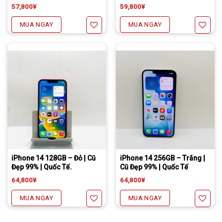
57,800
¥
59,800
¥
MUA NGAY
MUA NGAY
Yêu thích
Yêu thích
Tặng miếng dán cường lực full màn
Freeship đối với chuyển khoản
Daibiki (nhận hàng thanh toán tại nhà) phí chỉ 1000￥
Tặng miếng dán cường lực full màn
Freeship đối với chuyển khoản
Daibiki (nhận hàng thanh toán tại nhà) phí chỉ 1000￥
iPhone 14 128GB – Đỏ | Cũ
iPhone 14 256GB – Trắng |
Đẹp 99% | Quốc Tế.
Cũ Đẹp 99% | Quốc Tế
64,800
¥
64,800
¥
MUA NGAY
MUA NGAY