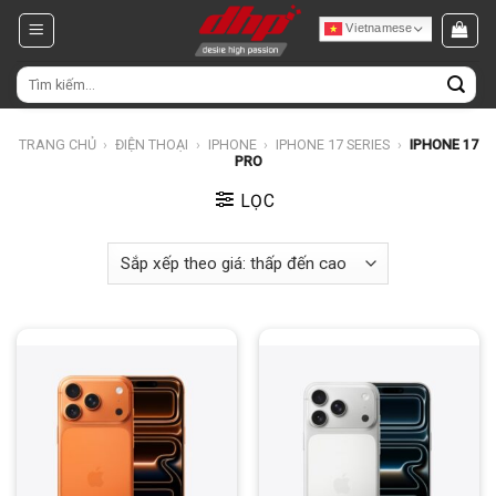
Chuyển
Vietnamese
đến
nội
Tìm
dung
kiếm:
TRANG CHỦ
›
ĐIỆN THOẠI
›
IPHONE
›
IPHONE 17 SERIES
›
IPHONE 17
PRO
LỌC