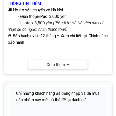
THÔNG TIN THÊM:
🚚 Hỗ trợ vận chuyển về Hà Nội:
・Điện thoại/iPad: 3,000 yên
・Laptop: 3,500 yên
(Phí gửi từ Hà Nội đến địa chỉ
nhận sẽ do người nhận thanh toán)
⛑ Bảo hành uy tín 12 tháng
– Xem chi tiết tại:
Chính sách
bảo hành
☣
Lưu ý:
Mọi giao dịch đều thực hiện qua tài khoản công
Xem thêm
ty DHP.
Không
sử dụng tài khoản cá nhân. Quý khách vui
lòng lưu ý để đảm bảo an toàn khi giao dịch.
✅
Liên hệ ngay nếu cần hỗ trợ:
Công ty cổ phần DHP (株式会社ＤＨＰ）
Chỉ những khách hàng đã đăng nhập và đã mua
sản phẩm này mới có thể để lại đánh giá.
Địa chỉ: 広島市中区立町6-13-203 (Hiroshima-shi,
Naka-ku, Tatemachi 6-13, phòng 203)