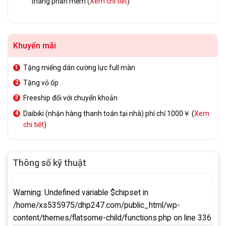
tháng phần mềm (
Xem chi tiết
)
Khuyến mãi
Tặng miếng dán cường lực full màn
Tặng vỏ ốp
Freeship đối với chuyển khoản
Daibiki (nhận hàng thanh toán tại nhà) phí chỉ 1000￥ (
Xem
chi tiết
)
Thông số kỹ thuật
Warning
: Undefined variable $chipset in
/home/xs535975/dhp247.com/public_html/wp-
content/themes/flatsome-child/functions.php
on line
336