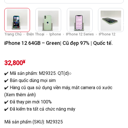
Trang Chủ
›
Điện Thoại
›
Iphone
›
IPhone 12 Series
›
IPhone 12
iPhone 12 64GB – Green| Cũ đẹp 97% | Quốc tế.
¥
32,800
✔️ Mã sản phẩm: M29325. QT(d)○
✔️ Bản quốc dùng mọi sim
✔️ Hàng cũ qua sử dụng viền máy, mắt camera có xước
(Xem thêm ảnh)
✔️ Đã thay pin mới 100%
✔️ Đã kiểm tra tất cả chức năng máy
Mã sản phẩm (SKU): M29325