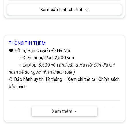
Xem cấu hình chi tiết
THÔNG TIN THÊM:
🚚 Hỗ trợ vận chuyển về Hà Nội:
・Điện thoại/iPad: 2,500 yên
・Laptop: 3,500 yên
(Phí gửi từ Hà Nội đến địa chỉ
nhận sẽ do người nhận thanh toán)
⛑ Bảo hành uy tín 12 tháng
– Xem chi tiết tại:
Chính sách
bảo hành
☣
Lưu ý:
Mọi giao dịch đều thực hiện qua tài khoản công
Xem thêm
ty DHP.
Không
sử dụng tài khoản cá nhân. Quý khách vui
lòng lưu ý để đảm bảo an toàn khi giao dịch.