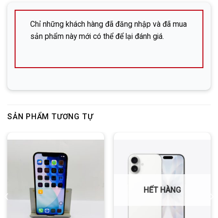
✅
Liên hệ ngay nếu cần hỗ trợ:
株式会社ＤＨＰ (Công ty cổ phần DHP）
Chỉ những khách hàng đã đăng nhập và đã mua
sản phẩm này mới có thể để lại đánh giá.
Địa chỉ: 広島市中区立町6-13-203 (Hiroshima-shi,
Naka-ku, Tatemachi 6-13, phòng 203)
SĐT:
082-576-4715 (Mr. Đông)
Facebook:
Nguyễn Đức Đông – DHP Mobile
Zalo:
SẢN PHẨM TƯƠNG TỰ
Line:
DHP Mobile
HẾT HÀNG