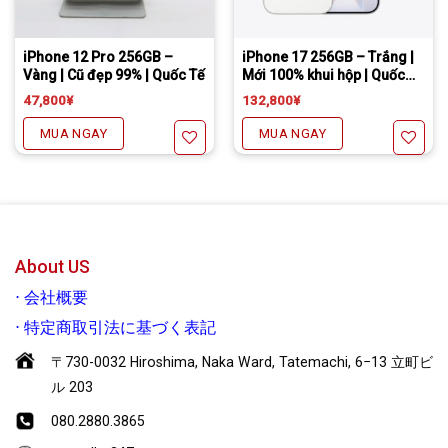
Tặng miếng dán cường lực full màn
Freeship đối với chuyển khoản
Daibiki (nhận hàng thanh toán tại nhà) phí chỉ 1000￥
Tặng miếng dán cường lực full màn
Freeship đối với chuyển khoản
Daibiki (nhận hàng thanh toán tại nhà) phí chỉ 1000￥)
iPhone 12 Pro 256GB –
iPhone 17 256GB – Trắng |
Vàng | Cũ đẹp 99% | Quốc Tế
Mới 100% khui hộp | Quốc
Tế.
47,800
¥
132,800
¥
MUA NGAY
MUA NGAY
Yêu thích
Yêu thích
About US
⋅
会社概要
⋅
特定商取引法に基づく表記
〒730-0032 Hiroshima, Naka Ward, Tatemachi, 6−13 立町ビ
ル 203
080.2880.3865