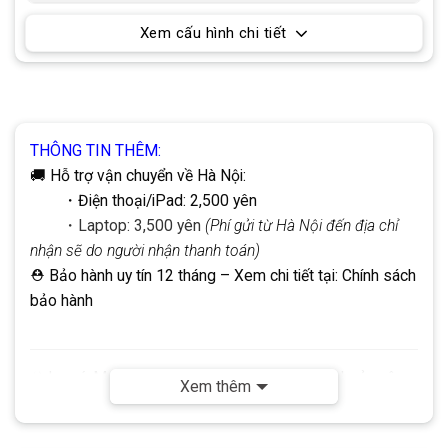
Xem cấu hình chi tiết
THÔNG TIN THÊM:
🚚 Hỗ trợ vận chuyển về Hà Nội:
・Điện thoại/iPad: 2,500 yên
・Laptop: 3,500 yên
(Phí gửi từ Hà Nội đến địa chỉ
nhận sẽ do người nhận thanh toán)
⛑ Bảo hành uy tín 12 tháng
– Xem chi tiết tại:
Chính sách
bảo hành
☣
Lưu ý:
Mọi giao dịch đều thực hiện qua tài khoản công
Xem thêm
ty DHP.
Không
sử dụng tài khoản cá nhân. Quý khách vui
lòng lưu ý để đảm bảo an toàn khi giao dịch.