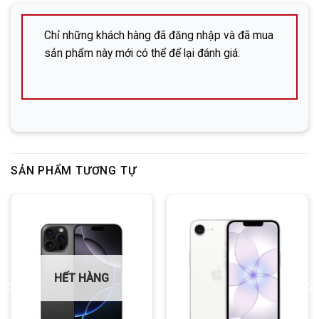
✅
Liên hệ ngay nếu cần hỗ trợ:
株式会社ＤＨＰ (Công ty cổ phần DHP）
Chỉ những khách hàng đã đăng nhập và đã mua
sản phẩm này mới có thể để lại đánh giá.
Địa chỉ: 広島市中区立町6-13-203 (Hiroshima-shi,
Naka-ku, Tatemachi 6-13, phòng 203)
SĐT:
082-576-4715 (Mr. Đông)
Facebook:
Nguyễn Đức Đông – DHP Mobile
Zalo:
SẢN PHẨM TƯƠNG TỰ
Line:
DHP Mobile
HẾT HÀNG