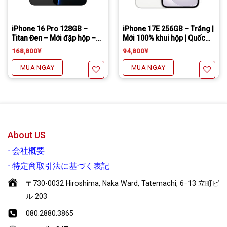
Tặng miếng dán cường lực full màn
Freeship đối với chuyển khoản
Daibiki (nhận hàng thanh toán tại nhà) phí chỉ 1000￥
Tặng miếng dán cường lực full màn
Freeship đối với chuyển khoản
Daibiki (nhận hàng thanh toán tại nhà) phí chỉ 1000￥)
iPhone 16 Pro 128GB –
iPhone 17E 256GB – Trắng |
Titan Đen – Mới đập hộp –
Mới 100% khui hộp | Quốc
Quốc Tế
Tế.
168,800
¥
94,800
¥
MUA NGAY
MUA NGAY
Yêu thích
Yêu thích
About US
⋅
会社概要
⋅
特定商取引法に基づく表記
〒730-0032 Hiroshima, Naka Ward, Tatemachi, 6−13 立町ビ
ル 203
080.2880.3865