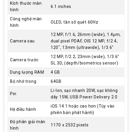
Kích thước màn
6.1 inches
hình
Công nghệ màn
OLED, tần số quét 60Hz
hình
12 MP, f/1.6, 26mm (wide), 1.4µm,
Camera sau
dual pixel PDAF, OIS 12 MP, f/2.4,
120˚, 13mm (ultrawide), 1/3.6"
12 MP, f/2.2, 23mm (wide), 1/3.6"
Camera trước
SL 3D, (depth/biometrics sensor)
Dung lượng RAM
4 GB
Bộ nhớ trong
64GB
Li-Ion, sạc nhanh 20W, sạc không
Pin
dây 15W, USB Power Delivery 2.0
iOS 14.1 hoặc cao hơn (Tùy vào
Hệ điều hành
phiên bản phát hành)
Độ phân giải màn
1170 x 2532 pixels
hình