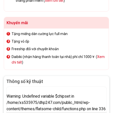
tháng phần mềm (
Xem chi tiết
)
Khuyến mãi
Tặng miếng dán cường lực full màn
Tặng vỏ ốp
Freeship đối với chuyển khoản
Daibiki (nhận hàng thanh toán tại nhà) phí chỉ 1000￥ (
Xem
chi tiết
)
Thông số kỹ thuật
Warning
: Undefined variable $chipset in
/home/xs535975/dhp247.com/public_html/wp-
content/themes/flatsome-child/functions.php
on line
336