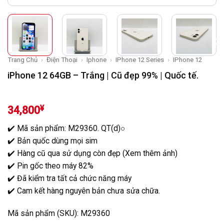
Trang Chủ
›
Điện Thoại
›
Iphone
›
IPhone 12 Series
›
IPhone 12
iPhone 12 64GB – Trắng | Cũ đẹp 99% | Quốc tế.
¥
34,800
✔️ Mã sản phẩm: M29360. QT(d)○
✔️ Bản quốc dùng mọi sim
✔️ Hàng cũ qua sử dụng còn đẹp (Xem thêm ảnh)
✔️ Pin gốc theo máy 82%
✔️ Đã kiểm tra tất cả chức năng máy
✔️ Cam kết hàng nguyên bản chưa sửa chữa.
Mã sản phẩm (SKU): M29360