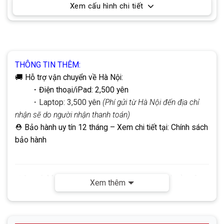
Xem cấu hình chi tiết
THÔNG TIN THÊM:
🚚 Hỗ trợ vận chuyển về Hà Nội:
・Điện thoại/iPad: 2,500 yên
・Laptop: 3,500 yên
(Phí gửi từ Hà Nội đến địa chỉ
nhận sẽ do người nhận thanh toán)
⛑ Bảo hành uy tín 12 tháng
– Xem chi tiết tại:
Chính sách
bảo hành
☣
Lưu ý:
Mọi giao dịch đều thực hiện qua tài khoản công
Xem thêm
ty DHP.
Không
sử dụng tài khoản cá nhân. Quý khách vui
lòng lưu ý để đảm bảo an toàn khi giao dịch.
✅
Liên hệ ngay nếu cần hỗ trợ: