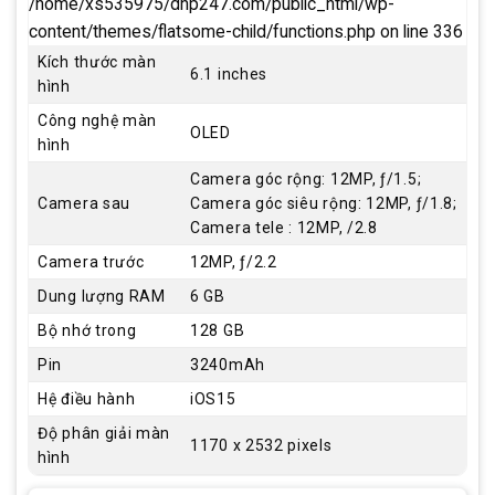
/home/xs535975/dhp247.com/public_html/wp-
content/themes/flatsome-child/functions.php
on line
336
Kích thước màn
6.1 inches
hình
Công nghệ màn
OLED
hình
Camera góc rộng: 12MP, ƒ/1.5;
Camera sau
Camera góc siêu rộng: 12MP, ƒ/1.8;
Camera tele : 12MP, /2.8
Camera trước
12MP, ƒ/2.2
Dung lượng RAM
6 GB
Bộ nhớ trong
128 GB
Pin
3240mAh
Hệ điều hành
iOS15
Độ phân giải màn
1170 x 2532 pixels
hình