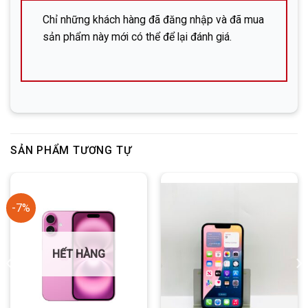
株式会社DHP (Công ty cổ phần DHP)
Chỉ những khách hàng đã đăng nhập và đã mua
sản phẩm này mới có thể để lại đánh giá.
Địa chỉ: 広島市中区立町6-13-203 (Hiroshima-shi,
Naka-ku, Tatemachi 6-13, phòng 203)
SĐT:
082-576-4715 (Mr. Đông)
Facebook:
Nguyễn Đức Đông – DHP Mobile
Zalo:
SẢN PHẨM TƯƠNG TỰ
Line:
DHP Mobile
-7%
HẾT HÀNG