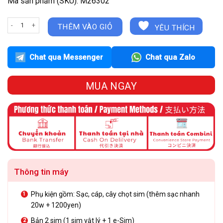
Mã sản phẩm (SKU): M26302
iPhone 13 Pro 128GB - Vàng- Cũ đẹp 99% - Quốc Tế. số lượng
THÊM VÀO GIỎ
YÊU THÍCH
Chat qua Messenger
Chat qua Zalo
MUA NGAY
Thông tin máy
Phụ kiện gồm: Sạc, cáp, cây chọt sim (thêm sạc nhanh
20w + 1200yen)
Bản 2 sim (1 sim vật lý + 1 e-Sim)