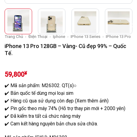
Trang Chủ
›
Điện Thoại
›
Iphone
›
IPhone 13 Series
›
IPhone 13 Pro
iPhone 13 Pro 128GB – Vàng- Cũ đẹp 99% – Quốc
Tế.
¥
59,800
✔️ Mã sản phẩm: M26302. QT(s)○
✔️ Bản quốc tế dùng mọi loại sim
✔️ Hàng cũ qua sử dụng còn đẹp (Xem thêm ảnh)
✔️ Pin gốc theo máy 74% (Hỗ trợ thay pin mới + 2000 yên)
✔️ Đã kiểm tra tất cả chức năng máy
✔️ Cam kết hàng nguyên bản chưa sửa chữa.