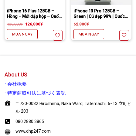
Tặng miếng dán cường lực full màn
Freeship đối với chuyển khoản
Daibiki (nhận hàng thanh toán tại nhà) phí chỉ 1000￥
Tặng miếng dán cường lực full màn
Freeship đối với chuyển khoản
Daibiki (nhận hàng thanh toán tại nhà) phí chỉ 1000￥
iPhone 16 Plus 128GB –
iPhone 13 Pro 128GB –
Hồng – Mới đập hộp – Quốc
Green | Cũ đẹp 99% | Quốc
Tế
Tế.
Giá
Giá
136,800
¥
126,800
¥
62,800
¥
gốc
hiện
là:
tại
MUA NGAY
MUA NGAY
136,800¥.
là:
126,800¥.
Yêu thích
Yêu thích
About US
⋅
会社概要
⋅
特定商取引法に基づく表記
〒730-0032 Hiroshima, Naka Ward, Tatemachi, 6−13 立町ビ
ル 203
080.2880.3865
www.dhp247.com