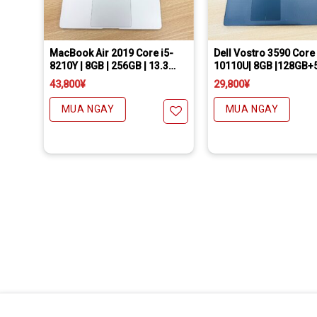
Freeship đối với chuyển khoản
Daibiki (nhận hàng thanh toán tại nhà) phí chỉ 1000￥
Freeship đối với chuyển khoản
Daibiki (nhận hàng thanh toán tại nhà) phí chỉ 1
Hỗ trợ cài đặt các phần mềm theo yêu cầu
-
MacBook Air 2019 Core i5-
Dell Vostro 3590 Core 
8210Y | 8GB | 256GB | 13.3
10110U| 8GB |128GB+
inch
|15.6inch HD
43,800
¥
29,800
¥
MUA NGAY
MUA NGAY
thích
Yêu thích
Y