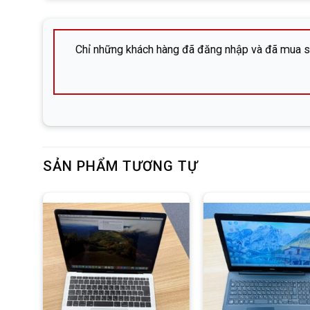
Địa chỉ: 広島市中区立町6-13-203 (Hiroshima-shi, Nak
SĐT:
082-576-4715 (Mr. Đông)
Chỉ những khách hàng đã đăng nhập và đã mua sả
Facebook:
Nguyễn Đức Đông – DHP Mobile
Zalo:
Line:
DHP Mobile
SẢN PHẨM TƯƠNG TỰ