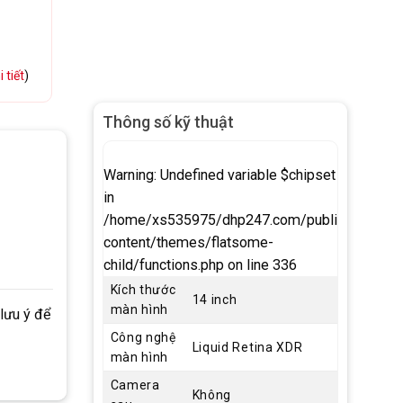
 tiết
)
Thông số kỹ thuật
Warning
: Undefined variable $chipset
in
/home/xs535975/dhp247.com/public_html/w
content/themes/flatsome-
child/functions.php
on line
336
Kích thước
14 inch
màn hình
 lưu ý để
Công nghệ
Liquid Retina XDR
màn hình
Camera
Không