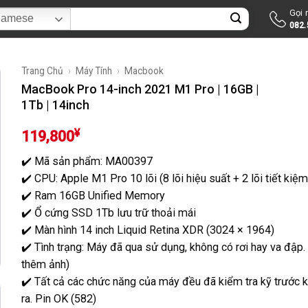
Gọi
ìm
namese
082.
ếm:
Trang Chủ
›
Máy Tính
›
Macbook
MacBook Pro 14-inch 2021 M1 Pro | 16GB |
1Tb | 14inch
¥
119,800
✔️ Mã sản phẩm: MA00397
✔️ CPU:
Apple M1 Pro 10 lõi
(8 lõi hiệu suất + 2 lõi tiết kiệ
✔️ Ram 16
GB Unified Memory
✔️ Ổ cứng
SSD 1Tb lưu trữ thoải mái
✔️ Màn hình
14 inch Liquid Retina XDR
(3024 × 1964)
✔️ Tình trạng:
Máy đã qua sử dụng, không có rơi hay va đập.
thêm ảnh)
✔️ Tất cả các chức năng của máy đều đã kiểm tra kỹ trước k
ra. Pin OK (582)