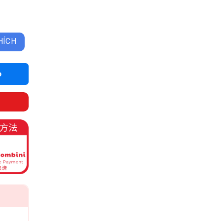
ượng
HÍCH
o