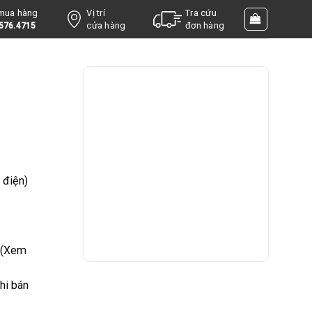
 mua hàng
Vị trí
Tra cứu
cửa hàng
đơn hàng
576.4715
m điện)
(Xem
hi bán