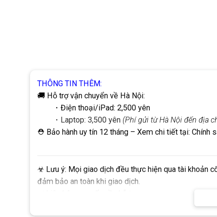
THÔNG TIN THÊM:
🚚 Hỗ trợ vận chuyển về Hà Nội:
・Điện thoại/iPad: 2,500 yên
・Laptop: 3,500 yên
(Phí gửi từ Hà Nội đến địa 
⛑ Bảo hành uy tín 12 tháng
– Xem chi tiết tại:
Chính 
☣
Lưu ý:
Mọi giao dịch đều thực hiện qua tài khoản c
đảm bảo an toàn khi giao dịch.
✅
Liên hệ ngay nếu cần hỗ trợ:
株式会社ＤＨＰ (Công ty cổ phần DHP)