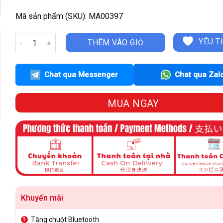
Mã sản phẩm (SKU): MA00397
MacBook Pro 14-inch 2021 M1 Pro | 16GB | 1Tb | 14inch số l
YÊU T
THÊM VÀO GIỎ
Chat qua Messenger
Chat qua Zal
MUA NGAY
Khuyến mãi
Tặng chuột Bluetooth