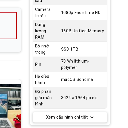
sau
Camera
1080p FaceTime HD
trước
Dung
lượng
16GB Unified Memory
RAM
Bộ nhớ
SSD 1TB
trong
70 Wh lithium-
Pin
polymer
Hệ điều
macOS Sonoma
hành
Độ phân
giải màn
3024 × 1964 pixels
hình
Xem cấu hình chi tiết