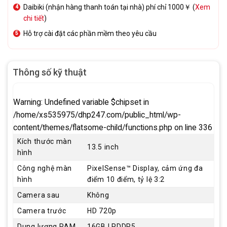
Daibiki (nhận hàng thanh toán tại nhà) phí chỉ 1000￥ (
Xem
chi tiết
)
Hỗ trợ cài đặt các phần mềm theo yêu cầu
Thông số kỹ thuật
Warning
: Undefined variable $chipset in
/home/xs535975/dhp247.com/public_html/wp-
content/themes/flatsome-child/functions.php
on line
336
Kích thước màn
13.5 inch
hình
Công nghệ màn
PixelSense™ Display, cảm ứng đa
hình
điểm 10 điểm, tỷ lệ 3:2
Camera sau
Không
Camera trước
HD 720p
Dung lượng RAM
16GB LPDDR5