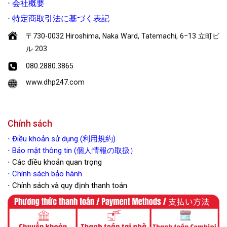
⋅
会社概要
⋅
特定商取引法に基づく表記
〒730-0032 Hiroshima, Naka Ward, Tatemachi, 6−13 立町ビ
ル 203
080.2880.3865
www.dhp247.com
Chính sách
⋅
Điều khoản sử dụng (利用規約)
⋅ Bảo mật thông tin (個人情報の取扱）
⋅ Các điều khoản quan trọng
⋅
Chính sách bảo hành
⋅ Chính sách và quy định thanh toán