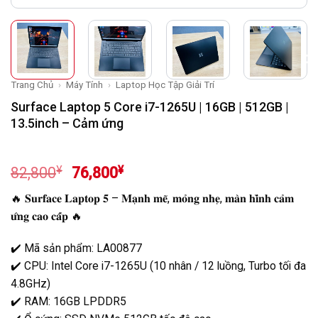
Trang Chủ
›
Máy Tính
›
Laptop Học Tập Giải Trí
Surface Laptop 5 Core i7-1265U | 16GB | 512GB |
13.5inch – Cảm ứng
Giá
Giá
¥
¥
82,800
76,800
gốc
hiện
🔥
𝐒𝐮𝐫𝐟𝐚𝐜𝐞
𝐋𝐚𝐩𝐭𝐨𝐩
𝟓 –
𝐌𝐚̣𝐧𝐡
𝐦𝐞̃,
𝐦𝐨̉𝐧𝐠
𝐧𝐡𝐞̣,
𝐦𝐚̀𝐧
𝐡𝐢̀𝐧𝐡
𝐜𝐚̉𝐦
là:
tại
𝐮̛́𝐧𝐠
𝐜𝐚𝐨
𝐜𝐚̂́𝐩
🔥
82,800¥.
là:
76,800¥.
✔️
Mã
sản
phẩm: LA00877
✔️
CPU:
Intel
Core
i7-
1265U (
10
nhân /
12
luồng,
Turbo
tối
đa
4.8GHz)
✔️
RAM:
16GB
LPDDR5