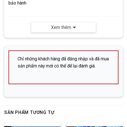
bảo hành
☣
Lưu ý:
Mọi giao dịch đều thực hiện qua tài khoản công
Xem thêm
ty DHP.
Không
sử dụng tài khoản cá nhân. Quý khách vui
lòng lưu ý để đảm bảo an toàn khi giao dịch.
✅
Liên hệ ngay nếu cần hỗ trợ:
株式会社DHP (Công ty cổ phần DHP)
Chỉ những khách hàng đã đăng nhập và đã mua
sản phẩm này mới có thể để lại đánh giá.
Địa chỉ: 広島市中区立町6-13-203 (Hiroshima-shi,
Naka-ku, Tatemachi 6-13, phòng 203)
SĐT:
082-576-4715 (Mr. Đông)
Facebook:
Nguyễn Đức Đông – DHP Mobile
Zalo:
SẢN PHẨM TƯƠNG TỰ
Line:
DHP Mobile