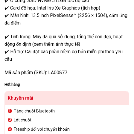
✔️
Ổ
cứng:
SSD
NVMe
512GB
tốc
độ
cao
✔️
Card
đồ
họa:
Intel
Iris
Xe
Graphics (
tích
hợp)
✔️
Màn
hình:
13.5
inch
PixelSense™ (
2256 ×
1504),
cảm
ứng
đa
điểm
✔️
Tình
trạng:
Máy
đã
qua
sử
dụng,
tổng
thể
còn
đẹp,
hoạt
động
ổn
định (
xem
thêm
ảnh
thực
tế)
✔️
Hỗ
trợ:
Cài
đặt
các
phần
mềm
cơ
bản
miễn
phí
theo
yêu
cầu
Mã sản phẩm (SKU): LA00877
Hết hàng
Khuyến mãi
Tặng chuột Bluetooth
Lót chuột
Freeship đối với chuyển khoản