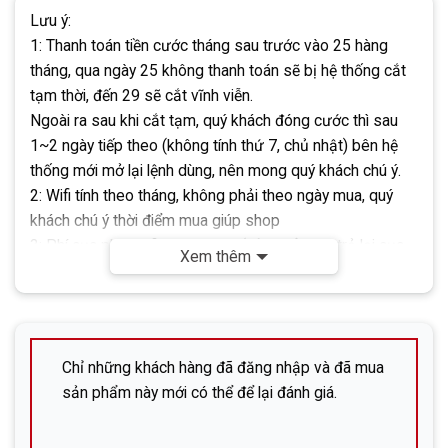
Lưu ý:
1: Thanh toán tiền cước tháng sau trước vào 25 hàng
tháng,
qua ngày 25 không thanh toán sẽ bị hệ thống cắt
tạm thời, đến 29 sẽ cắt vĩnh viễn.
Ngoài ra sau khi cắt tạm, quý khách đóng cước thì
sau
1~2 ngày tiếp theo (không tính thứ 7, chủ nhật) bên hệ
thống mới mở lại lệnh dùng, nên mong quý khách chú ý
.
2: Wifi tính theo tháng, không phải theo ngày mua, quý
khách chú ý thời điểm mua giúp shop
3:
Phí cục phát wifi là 5000yen (cả thuế)
, sau trả lại cục
Xem thêm
phát sẽ tùy tình trạng của cục phát tại thời điểm trả cục
để hoàn tiền
ƯU ĐÃI:
Đóng 3 tháng 1 lần > giảm ngay cước 300y/tháng
Chỉ những khách hàng đã đăng nhập và đã mua
sản phẩm này mới có thể để lại đánh giá.
☣
Lưu ý:
Mọi giao dịch chỉ được thực hiện qua
tài khoản
ngân hàng của công ty cổ phần DHP
. Không sử dụng tài
khoản cá nhân. Khách hàng vui lòng kiểm tra kỹ để đảm