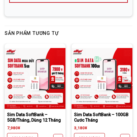
bảo an toàn.
✅
Liên hệ hỗ trợ:
SẢN PHẨM TƯƠNG TỰ
Công Ty Cổ Phần DHP
Địa chỉ:
Hiroshima-shi, Naka-ku, Tatemachi 6-13,
Tatemachi bulding 203
Điện thoại:
082-576-4715 (Mr. DONG)
Facebook:
Nguyễn Đức Đông – DHP Mobile
Line:
DHP Mobile
Zalo:
dhpmobile
Cây chọc sim + Hướng dẫn cài cấu hình
Phí gửi bì thư nhanh có tra mã của yamato thêm 300y đối với chuyển khoản trước
Daibiki (nhận hàng thanh toán tại nhà) phí 1500￥
Bảo hành đúng số tháng, thiếu tháng nào hoàn lại tiền tháng đó.
Cây chọc sim + Hướng dẫn cài cấu hình
Phí gửi bì thư nhanh có tra mã của yamato thêm 300円 đối với chuyển khoản trước
Daibiki (nhận hàng thanh toán tại nhà) phí 1500￥
Bảo hành đúng số tháng, thiếu tháng nào hoàn lại tiền tháng đó.
Sim Data SoftBank –
Sim Data SoftBank – 100GB
5GB/Tháng, Dùng 12 Tháng
Cước Tháng
7,980
¥
3,180
¥