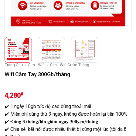
Trang Chủ
›
Sim - Wifi
›
Sim - Wifi Cước Tháng
Wifi Cầm Tay 300Gb/tháng
¥
4,280
✔️ 1 ngày 10gb tốc độ cao dùng thoải mái.
✔️ Miễn phí dùng thử 3 ngày, không được hoàn lại tiền 100%
✔️ Đ𝐨́𝐧𝐠 𝟑 𝐭𝐡𝐚́𝐧𝐠/𝐥𝐚̂̀𝐧 𝐠𝐢𝐚̉𝐦 𝐧𝐠𝐚𝐲 𝟑𝟎𝟎𝐲𝐞𝐧/𝐭𝐡𝐚́𝐧𝐠
✔️ Chia sẻ kết nối được nhiều thiết bị cùng một lúc (tối đa 8