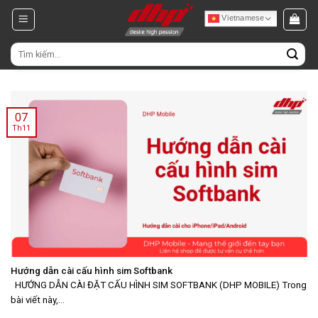
Chuyển
Vietnamese
đến
nội
Tìm
dung
kiếm:
07
Th11
Hướng dẫn cài cấu hình sim Softbank
HƯỚNG DẪN CÀI ĐẶT CẤU HÌNH SIM SOFTBANK (DHP MOBILE) Trong
bài viết này,...