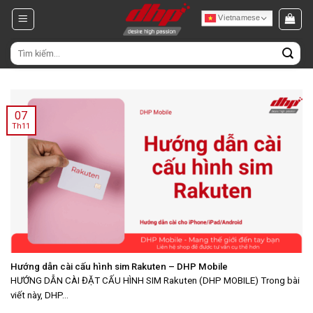
Chuyển
Vietnamese
đến
nội
Tìm
dung
kiếm:
07
Th11
Hướng dẫn cài cấu hình sim Rakuten – DHP Mobile
HƯỚNG DẪN CÀI ĐẶT CẤU HÌNH SIM Rakuten (DHP MOBILE) Trong bài
viết này, DHP...