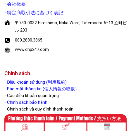
⋅
会社概要
⋅
特定商取引法に基づく表記
〒730-0032 Hiroshima, Naka Ward, Tatemachi, 6−13 立町ビ
ル 203
080.2880.3865
www.dhp247.com
Chính sách
⋅
Điều khoản sử dụng (利用規約)
⋅ Bảo mật thông tin (個人情報の取扱）
⋅ Các điều khoản quan trọng
⋅
Chính sách bảo hành
⋅ Chính sách và quy định thanh toán