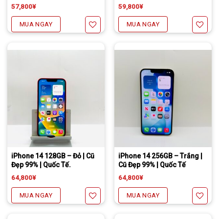
57,800
¥
59,800
¥
MUA NGAY
MUA NGAY
Yêu thích
Yêu thích
Tặng miếng dán cường lực full màn
Freeship đối với chuyển khoản
Daibiki (nhận hàng thanh toán tại nhà) phí chỉ 1000￥
Tặng miếng dán cường lực full màn
Freeship đối với chuyển khoản
Daibiki (nhận hàng thanh toán tại nhà) phí chỉ 1000￥
iPhone 14 128GB – Đỏ | Cũ
iPhone 14 256GB – Trắng |
Đẹp 99% | Quốc Tế.
Cũ Đẹp 99% | Quốc Tế
64,800
¥
64,800
¥
MUA NGAY
MUA NGAY