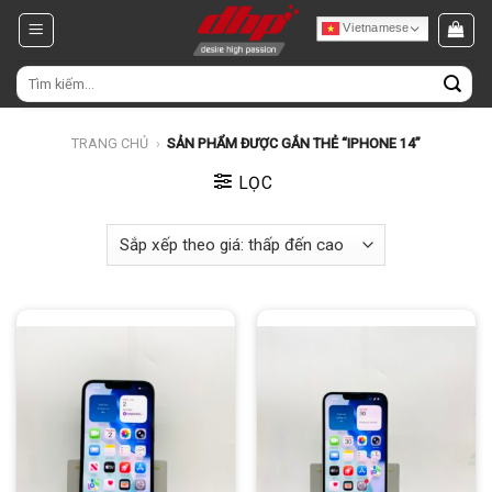
Chuyển
Vietnamese
đến
nội
Tìm
dung
kiếm:
TRANG CHỦ
›
SẢN PHẨM ĐƯỢC GẮN THẺ “IPHONE 14”
LỌC