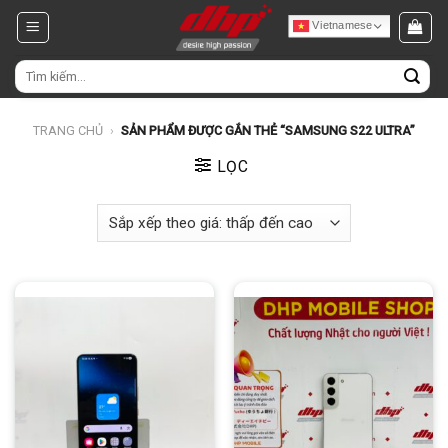
Chuyển
Vietnamese
đến
nội
Tìm
dung
kiếm:
TRANG CHỦ
›
SẢN PHẨM ĐƯỢC GẮN THẺ “SAMSUNG S22 ULTRA”
LỌC