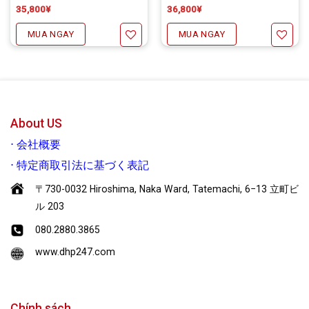
| Quốc tế
| Quốc tế.
35,800
¥
36,800
¥
MUA NGAY
MUA NGAY
Yêu thích
Yêu thích
About US
⋅
会社概要
⋅
特定商取引法に基づく表記
〒730-0032 Hiroshima, Naka Ward, Tatemachi, 6−13 立町ビ
ル 203
080.2880.3865
www.dhp247.com
Chính sách