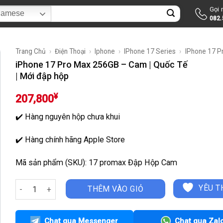
Gọi
ìm
namese
082.
ếm:
Trang Chủ
›
Điện Thoại
›
Iphone
›
IPhone 17 Series
›
IPhone 17 P
iPhone 17 Pro Max 256GB – Cam | Quốc Tế
| Mới đập hộp
¥
207,800
✔️ Hàng nguyên hộp chưa khui
✔️ Hàng chính hãng Apple Store
Mã sản phẩm (SKU): 17 promax Đập Hộp Cam
iPhone 17 Pro Max 256GB - Cam | Quốc Tế | Mới đập hộp số l
YÊU T
THÊM VÀO GIỎ
Chat qua Messenger
Chat qua Zal