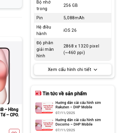
Bộ nhớ
256 GB
trong
Pin
5,088mAh
Hệ điều
iOS 26
hành
Độ phân
2868 x 1320 pixel
giải màn
(~460 ppi)
hình
Xem cấu hình chi tiết
Tin tức về sản phẩm
chỉ 1000￥
Hướng dẫn cài cấu hình sim
Rakuten – DHP Mobile
GB – Hồng
07/11/2025
 Tế – CPO.
Hướng dẫn cài cấu hình sim
Docomo – DHP Mobile
07/11/2025