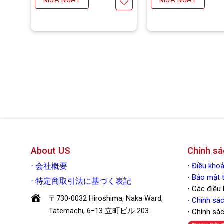
thích
Yêu thích
Y
About US
Chính sá
⋅
Điều kh
⋅
会社概要
⋅ Bảo mậ
⋅
特定商取引法に基づく表記
⋅ Các điều
〒730-0032 Hiroshima, Naka Ward,
⋅
Chính sác
Tatemachi, 6−13 立町ビル 203
⋅ Chính sá