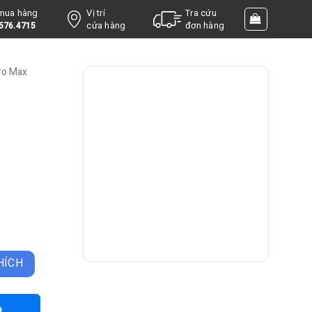
 mua hàng
Vị trí
Tra cứu
cửa hàng
đơn hàng
576.4715
ro Max
ượng
HÍCH
o