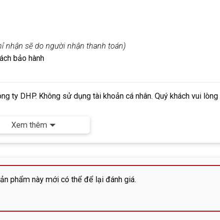
chỉ nhận sẽ do người nhận thanh toán)
sách bảo hành
ông ty DHP.
Không
sử dụng tài khoản cá nhân. Quý khách vui lòng
Xem thêm
a-ku, Tatemachi 6-13, phòng 203)
n phẩm này mới có thể để lại đánh giá.