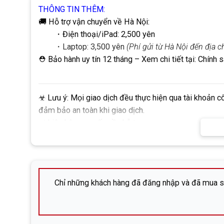
THÔNG TIN THÊM:
🚚 Hỗ trợ vận chuyển về Hà Nội:
・Điện thoại/iPad: 2,500 yên
・Laptop: 3,500 yên
(Phí gửi từ Hà Nội đến địa 
⛑ Bảo hành uy tín 12 tháng
– Xem chi tiết tại:
Chính 
☣
Lưu ý:
Mọi giao dịch đều thực hiện qua tài khoản c
đảm bảo an toàn khi giao dịch.
✅
Liên hệ ngay nếu cần hỗ trợ:
株式会社DHP (Công ty cổ phần DHP)
Địa chỉ: 広島市中区立町6-13-203 (Hiroshima-shi, Nak
SĐT:
082-576-4715 (Mr. Đông)
Chỉ những khách hàng đã đăng nhập và đã mua sả
Facebook:
Nguyễn Đức Đông – DHP Mobile
Zalo: