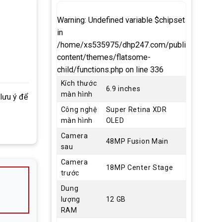
Warning
: Undefined variable $chipset
in
/home/xs535975/dhp247.com/public_html/w
content/themes/flatsome-
child/functions.php
on line
336
Kích thước
6.9 inches
màn hình
 lưu ý để
Công nghệ
Super Retina XDR
màn hình
OLED
Camera
48MP Fusion Main
sau
Camera
18MP Center Stage
trước
Dung
lượng
12 GB
RAM