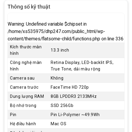
Thông số kỹ thuật
Warning
: Undefined variable $chipset in
/home/xs535975/dhp247.com/public_html/wp-
content/themes/flatsome-child/functions.php
on line
336
Kích thước màn
13.3 inch
hình
Công nghệ màn
Retina Display, LED-backlit IPS,
hình
True Tone, dải màu rộng
Camera sau
Không
Camera trước
FaceTime HD 720p
Dung lượng RAM
8GB LPDDR3 2133MHz
Bộ nhớ trong
SSD 256Gb
Pin
Pin Li-Polymer ~49.9Wh
Hệ điều hành
Mac OS