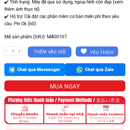
✔️
Tình trạng:
Máy đã qua sử dụng, ngoại hình còn đẹp (xem
thêm ảnh thực tế)
✔️
Hỗ trợ:
Cài đặt các phần mềm cơ bản miễn phí theo yêu
cầu. Pin Ok (60)
Mã sản phẩm (SKU): MA00107
MacBook Air 2019 Core i5-8210Y | 8GB | 256GB | 13.3 inch số lượng
THÊM VÀO GIỎ
YÊU THÍCH
Chat qua Messenger
Chat qua Zalo
MUA NGAY