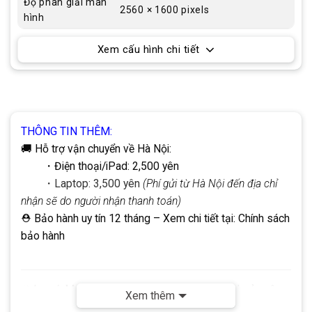
Độ phân giải màn
2560 × 1600 pixels
hình
Xem cấu hình chi tiết
THÔNG TIN THÊM:
🚚 Hỗ trợ vận chuyển về Hà Nội:
・Điện thoại/iPad: 2,500 yên
・Laptop: 3,500 yên
(Phí gửi từ Hà Nội đến địa chỉ
nhận sẽ do người nhận thanh toán)
⛑ Bảo hành uy tín 12 tháng
– Xem chi tiết tại:
Chính sách
bảo hành
☣
Lưu ý:
Mọi giao dịch đều thực hiện qua tài khoản công
Xem thêm
ty DHP.
Không
sử dụng tài khoản cá nhân. Quý khách vui