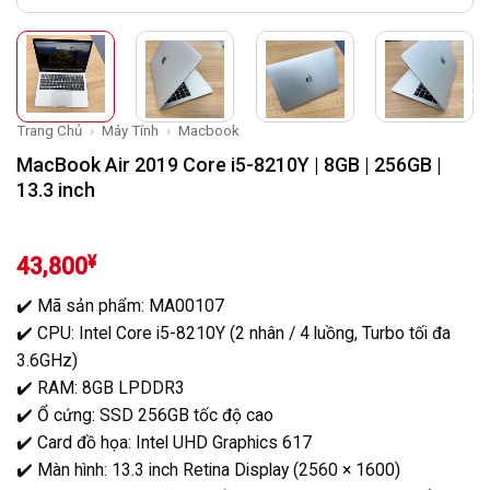
Trang Chủ
›
Máy Tính
›
Macbook
MacBook Air 2019 Core i5-8210Y | 8GB | 256GB |
13.3 inch
¥
43,800
✔️
Mã sản phẩm:
MA00107
✔️
CPU:
Intel Core i5-8210Y (2 nhân / 4 luồng, Turbo tối đa
3.6GHz)
✔️
RAM:
8GB LPDDR3
✔️
Ổ cứng:
SSD 256GB tốc độ cao
✔️
Card đồ họa:
Intel UHD Graphics 617
✔️
Màn hình:
13.3 inch Retina Display (2560 × 1600)