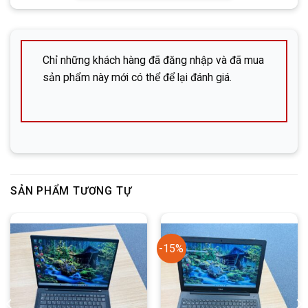
lòng lưu ý để đảm bảo an toàn khi giao dịch.
✅
Liên hệ ngay nếu cần hỗ trợ:
株式会社ＤＨＰ (Công ty cổ phần DHP)
Chỉ những khách hàng đã đăng nhập và đã mua
sản phẩm này mới có thể để lại đánh giá.
Địa chỉ: 広島市中区立町6-13-203 (Hiroshima-shi,
Naka-ku, Tatemachi 6-13, phòng 203)
SĐT:
082-576-4715 (Mr. Đông)
Facebook:
Nguyễn Đức Đông – DHP Mobile
Zalo:
SẢN PHẨM TƯƠNG TỰ
Line:
DHP Mobile
-15%