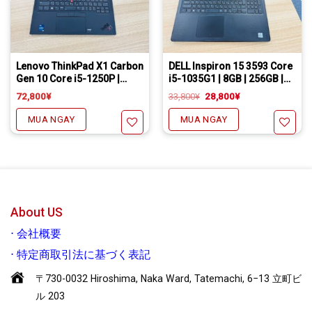
Freeship đối với chuyển khoản
Daibiki (nhận hàng thanh toán tại nhà) phí chỉ 1000￥
Hỗ trợ cài đặt các phần mềm theo yêu cầu
Freeship đối với chuyển khoản
Daibiki (nhận hàng thanh toán tại nhà) phí chỉ 1000￥
Hỗ trợ cài đặt các phần mềm theo yêu cầu
Lenovo ThinkPad X1 Carbon
DELL Inspiron 15 3593 Core
Gen 10 Core i5-1250P |
i5-1035G1 | 8GB | 256GB |
16GB | 256GB | 14 inch
15.6inch
Giá
Giá
72,800
¥
33,800
¥
28,800
¥
gốc
hiện
là:
tại
MUA NGAY
MUA NGAY
33,800¥.
là:
28,800¥.
Yêu thích
Yêu thích
About US
⋅
会社概要
⋅
特定商取引法に基づく表記
〒730-0032 Hiroshima, Naka Ward, Tatemachi, 6−13 立町ビ
ル 203