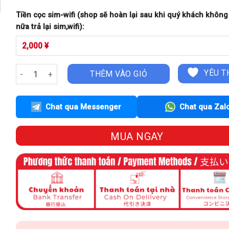
Tiền cọc sim-wifi (shop sẽ hoàn lại sau khi quý khách khôn
nữa trả lại sim,wifi):
Sim Data Rakuten - 300GB Cước Tháng số lượng
YÊU T
THÊM VÀO GIỎ
Chat qua Messenger
Chat qua Zal
MUA NGAY