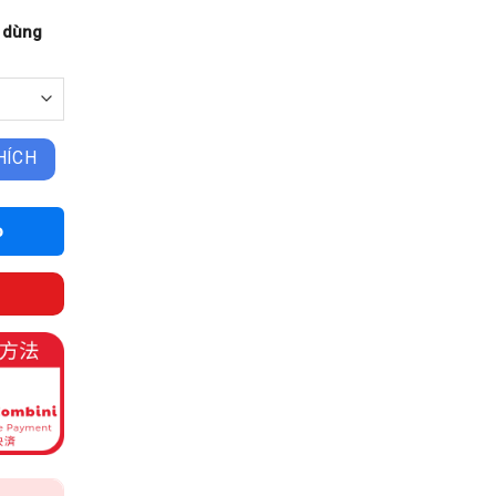
g dùng
HÍCH
o