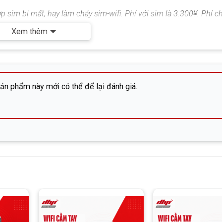
hợp sim bị mất, hay làm cháy sim-wifi. Phí với sim là 3.300¥. Phí 
Xem thêm
 hack dung lượng bị nhà mạng quét và khóa Sim thì chúng tôi h
 lại sim từ đầu.
tháng
n phẩm này mới có thể để lại đánh giá.
oản ngân hàng của công ty cổ phần DHP
. Không sử dụng tài khoả
toàn.
atemachi bulding 203