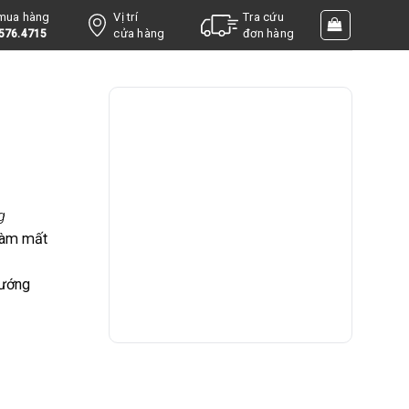
 mua hàng
Vị trí
Tra cứu
cửa hàng
đơn hàng
576.4715
g
 làm mất
hướng