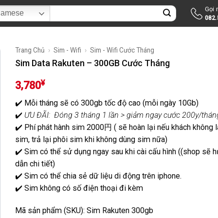
Gọi
ìm
namese
082.
ếm:
Trang Chủ
›
Sim - Wifi
›
Sim - Wifi Cước Tháng
Sim Data Rakuten – 300GB Cước Tháng
¥
3,780
✔️ Mỗi tháng sẽ có 300gb tốc độ cao (mỗi ngày 10Gb)
✔️
ƯU ĐÃI: Đóng 3 tháng 1 lần > giảm ngay cước 200y/thán
✔️ Phí phát hành sim 2000円 ( sẽ hoàn lại nếu khách không
sim, trả lại phôi sim khi không dùng sim nữa)
✔️ Sim có thể sử dụng ngay sau khi cài cấu hình ((shop sẽ 
dẫn chi tiết)
✔️ Sim có thể chia sẻ dữ liệu di động trên iphone.
✔️ Sim không có số điện thoại đi kèm
Mã sản phẩm (SKU): Sim Rakuten 300gb