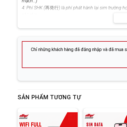
mạch…)
4: Phí SHK (
再発行
) là phí phát hành lại sim trường 
phí ship
6: Với trường hợp Quý khách tự ý dùng qua phần mềm
không chịu trách nhiệm. Lúc đó quý khách cần đăng ký
ƯU ĐÃI: Đóng 3 tháng 1 lần > giảm ngay cước 200y/
Chỉ những khách hàng đã đăng nhập và đã mua sả
☣
Lưu ý:
Mọi giao dịch chỉ được thực hiện qua
tài kh
nhân. Khách hàng vui lòng kiểm tra kỹ để đảm bảo an 
✅
Liên hệ hỗ trợ:
Công Ty Cổ Phần DHP
SẢN PHẨM TƯƠNG TỰ
Địa chỉ:
Hiroshima-shi, Naka-ku, Tatemachi 6-13, T
Điện thoại:
082-576-4715 (Mr. DONG)
Facebook:
Nguyễn Đức Đông – DHP Mobile