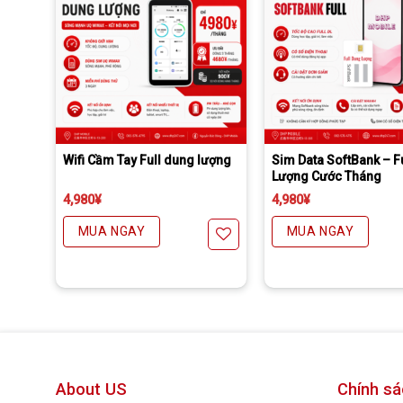
Line:
DHP Mobile
Zalo:
dhpmobile
Phí gửi bì thư nhanh có tra mã của yamato thêm 300円 đối với chuyển khoản trước
Daibiki (nhận hàng thanh toán tại nhà) phí 1500￥
Bảo hành đúng số tháng, thiếu tháng nào hoàn lại tiền tháng đó.
Cây chọc sim + Hướng dẫn cài cấu hình
Phí gửi bì thư nhanh có tra mã của yamato thêm 300円 đối với chuyển khoản trước
Daibiki (nhận hàng thanh toán tại nhà) phí 1500￥
Bảo hành đúng số tháng, thiếu tháng nào hoàn lại tiền tháng đó.
B
Wifi Cầm Tay Full dung lượng
Sim Data SoftBank – F
Lượng Cước Tháng
4,980
¥
4,980
¥
MUA NGAY
MUA NGAY
thích
Yêu thích
Y
About US
Chính sá