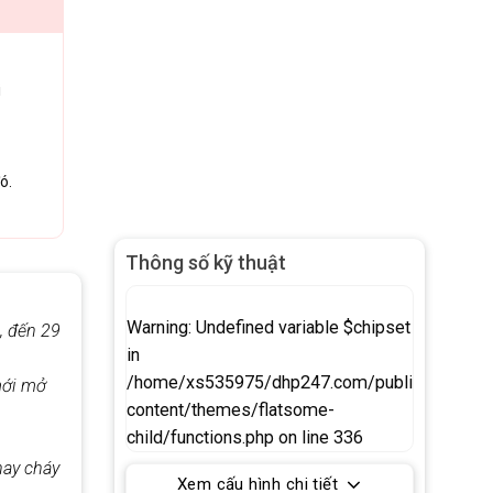
i
ó.
Thông số kỹ thuật
Warning
: Undefined variable $chipset
, đến 29
in
/home/xs535975/dhp247.com/public_html/w
mới mở
content/themes/flatsome-
child/functions.php
on line
336
hay cháy
Xem cấu hình chi tiết