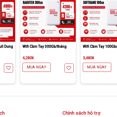
Phí gửi bì thư nhanh có tra mã của yamato thêm 300円 đối với chuyển khoản trước
Daibiki (nhận hàng thanh toán tại nhà) phí 1500￥
Bảo hành đúng số tháng, thiếu tháng nào hoàn lại tiền tháng đó.
Phí gửi bì thư nhanh có tra mã của yamato thêm 300円 đối với chuyển khoản trướ
Daibiki (nhận hàng thanh toán tại nhà) phí 150
Bảo hành đúng số tháng, thiếu tháng nào hoàn lại tiền tháng đó.
ull Dung
Wifi Cầm Tay 300Gb/tháng
Wifi Cầm Tay 100Gb
4,280
¥
3,480
¥
MUA NGAY
MUA NGAY
êu thích
Yêu thích
ch
Chính sách hỗ trợ