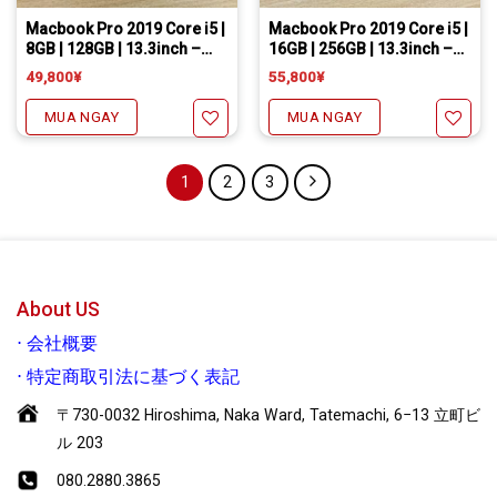
Macbook Pro 2019 Core i5 |
Macbook Pro 2019 Core i5 |
8GB | 128GB | 13.3inch –
16GB | 256GB | 13.3inch –
Sliver
Gray – Phím Nhật
49,800
¥
55,800
¥
MUA NGAY
MUA NGAY
1
2
3
Yêu thích
Yêu thích
About US
⋅
会社概要
⋅
特定商取引法に基づく表記
〒730-0032 Hiroshima, Naka Ward, Tatemachi, 6−13 立町ビ
ル 203
080.2880.3865