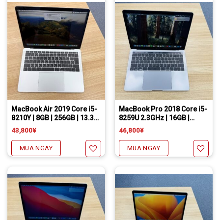
Yêu thích
Yêu thích
Freeship đối với chuyển khoản
Daibiki (nhận hàng thanh toán tại nhà) phí chỉ 1000￥
Freeship đối với chuyển khoản
Daibiki (nhận hàng thanh toán tại nhà) phí chỉ 1000￥
MacBook Air 2019 Core i5-
MacBook Pro 2018 Core i5-
8210Y | 8GB | 256GB | 13.3
8259U 2.3GHz | 16GB |
inch
256GB | 13.3 inch
43,800
¥
46,800
¥
MUA NGAY
MUA NGAY
Yêu thích
Yêu thích