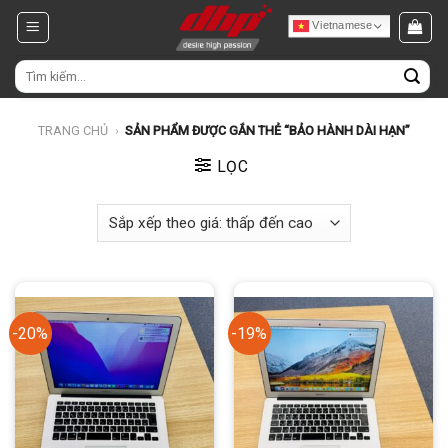
Chuyển
Vietnamese
đến
nội
Tìm
dung
kiếm:
TRANG CHỦ
›
SẢN PHẨM ĐƯỢC GẮN THẺ “BẢO HÀNH DÀI HẠN”
LỌC
-20%
-19%